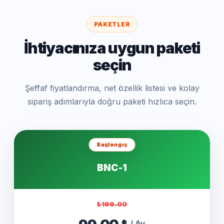
PAKETLER
İhtiyacınıza uygun paketi
seçin
Şeffaf fiyatlandırma, net özellik listesi ve kolay
sipariş adımlarıyla doğru paketi hızlıca seçin.
Başlangıç
BNC-1
₺199.00
/ Ay