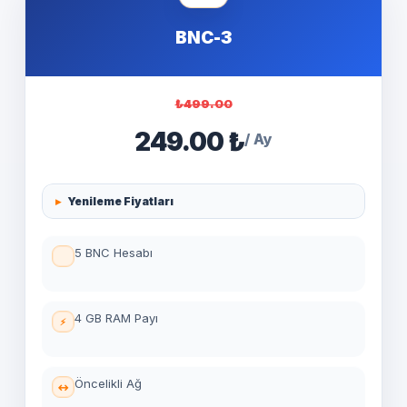
BNC-3
₺499.00
249.00 ₺
/ Ay
Yenileme Fiyatları
5 BNC Hesabı
4 GB RAM Payı
Öncelikli Ağ