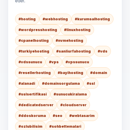
eder.
#hosting
#webhosting
#kurumsalhosting
#wordpresshosting
#linuxhosting
#cpanelhosting
#nvmehosting
#turkiyehosting
#sanliurfahosting
#vds
#vdssunucu
#vps
#vpssunucu
#resellerhosting
#bayihosting
#domain
#alanadi
#domainsorgulama
#ssl
#sslsertifikasi
#sunucukiralama
#dedicatedserver
#cloudserver
#ddoskoruma
#seo
#webtasarim
#ozlubilisim
#sohbettemalari