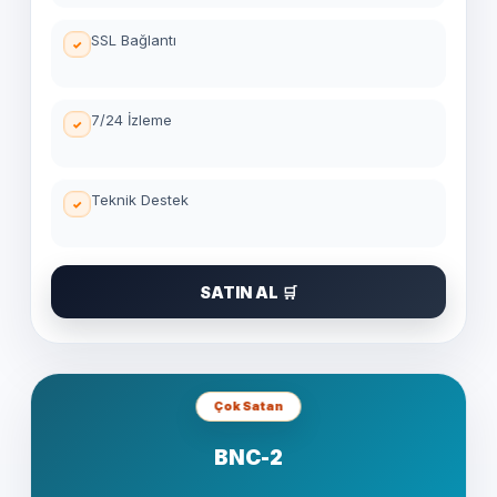
SSL Bağlantı
7/24 İzleme
Teknik Destek
SATIN AL 🛒
Çok Satan
BNC-2